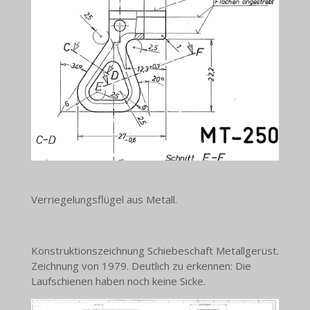
Verriegelungsflügel aus Metall.
Konstruktionszeichnung Schiebeschaft Metallgerüst.
Zeichnung von 1979. Deutlich zu erkennen: Die
Laufschienen haben noch keine Sicke.