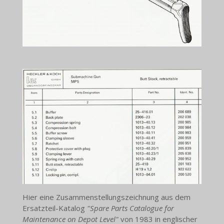
Hier eine Zusammenstellungszeichnung aus dem
Ersatzteil-Katalog
"Spare Parts Catalogue for
Maintenance on Depot Level"
von 1983 in englischer