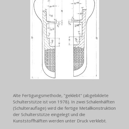
Alte Fertigungsmethode, "geklebt" (abgebildete
Schulterstütze ist von 1978). In zwei Schalenhälften
(Schulterauflage) wird die fertige Metallkonstruktion
der Schulterstütze eingelegt und die
Kunststoffhälften werden unter Druck verklebt.