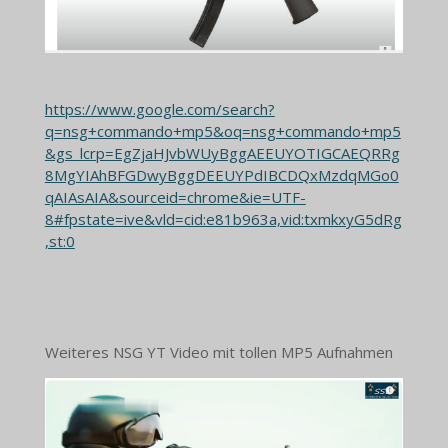
https://www.google.com/search?
q=nsg+commando+mp5&oq=nsg+commando+mp5
&gs_lcrp=EgZjaHJvbWUyBggAEEUYOTIGCAEQRRg
8MgYIAhBFGDwyBggDEEUYPdIBCDQxMzdqMGo0
qAIAsAIA&sourceid=chrome&ie=UTF-
8#fpstate=ive&vld=cid:e81b963a,vid:txmkxyG5dRg
,st:0
Weiteres NSG YT Video mit tollen MP5 Aufnahmen